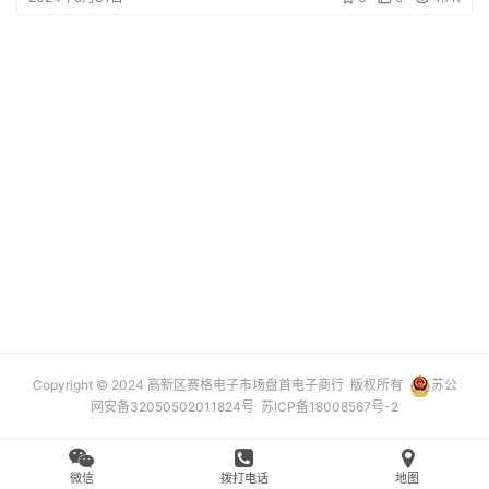
设
登录
注册
备
展
示
常
见
问
题
短
视
Copyright © 2024 高新区赛格电子市场盘首电子商行 版权所有
苏公
频
网安备32050502011824号
苏ICP备18008567号-2
发
布
微信
拨打电话
地图