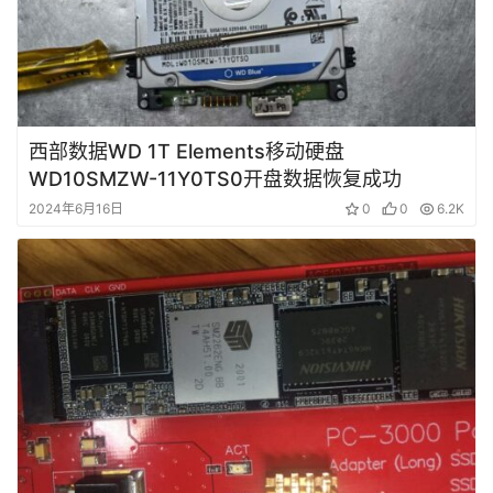
复
成
功
案
西部数据WD 1T Elements移动硬盘
例
WD10SMZW-11Y0TS0开盘数据恢复成功
2024年6月16日
0
0
6.2K
技
术
资
料
设
登录
注册
备
展