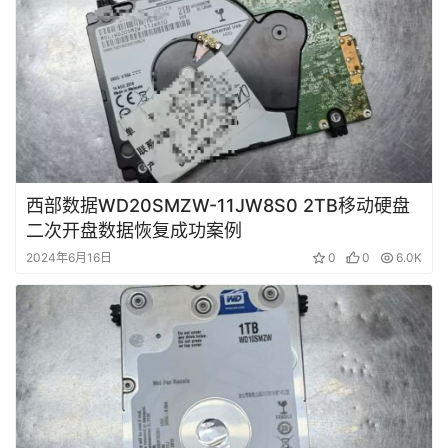
西部数据WD20SMZW-11JW8S0 2TB移动硬盘
二次开盘数据恢复成功案例
2024年6月16日
0
0
6.0K
首
页
数
据
恢