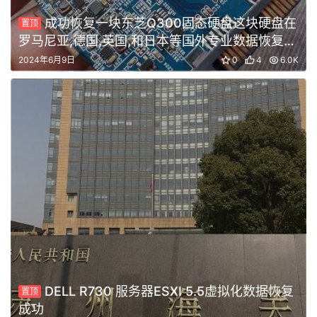
成功恢复一块东芝Q300固态硬盘这块硬盘在
置顶
罗马尼亚,德国,英国,和日本等国外专业数据恢复公
司全部恢复失败
2024年6月9日
0
4
6.0K
DELL R730 服务器ESXI 5.5虚拟化数据恢复
置顶
成功