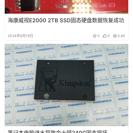
示
海康威视E2000 2TB SSD固态硬盘数据恢复成功
常
见
2024年6月16日
0
0
5.4K
问
题
短
视
频
发
布
关
于
笔记本电脑进水导致金士顿240G固态损坏