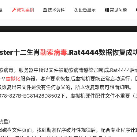
Imposter十二生肖勒索病毒.Rat444
复
成功案例
技术资料
设备展示
常见问题
ster十二生肖
勒索病毒
.Rat4444数据恢复成
肖勒索病毒，服务器中所以文件被勒索病毒感染加密成.Rat4444后
-V
虚拟化
服务器，客户要求恢复后虚拟机要能正常启动运行，
只恢复出来文件是没有任何意义的，所以恢复难度可想而知吧。
878-827B-EC81426D8502下，虚拟机硬件配件文件不重要
统盘)
虚拟磁盘文件页面，找到勒索程序破坏性规律后，配合专业程序计