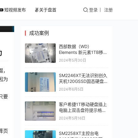
4
短视频发布
关于盘首
登录
注册
成功案例
西部数据（WD）
功
Elements 新元素1TB移动
硬盘开盘数据恢复
2024年5月30日
缀，
SM2246XT无法识别创久
因为
天机120GSSD固态硬盘掉
盘不读盘无法识别数据恢
2024年6月5日
复成功
（只要
客户希捷1T移动硬盘插上
电脑上双击盘符提示格式
化
2024年5月16日
算页
SM2258XT主控台电