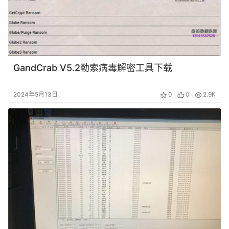
例
技
术
GandCrab V5.2勒索病毒解密工具下载
资
料
2024年5月13日
0
0
2.9K
设
登录
注册
备
展
示
常
见
问