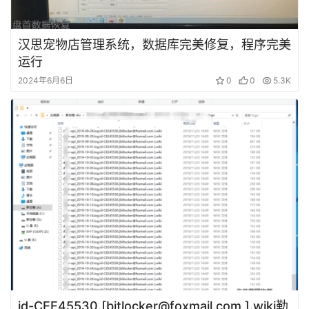
题
汉思宠物店管理系统，数据库完美修复，程序完美
运行
短
2024年6月6日
0
0
5.3K
视
频
发
布
关
于
盘
首
id-CEE45530.[bitlocker@foxmail.com ].wiki勒