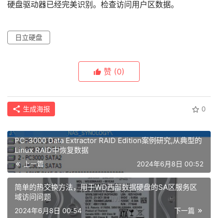
硬盘驱动器已经完美识别。检查访问用户区数据。
常
见
日立硬盘
问
题
赞
(0)
短
生成海报
0
视
频
发
PC-3000 Data Extractor RAID Edition案例研究,从典型的
布
Linux RAID中恢复数据
上一篇
2024年6月8日 00:52
关
简单的热交换方法，用于WD西部数据硬盘的SA区服务区
于
域访问问题
盘
2024年6月8日 00:54
下一篇