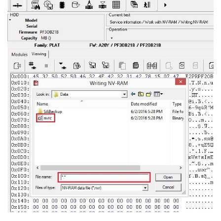
首
页
数
据
恢
复