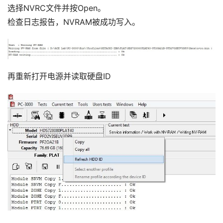
选择NVRC文件并按Open。
检查日志报告，NVRAM被成功写入。
成
功
案
例
再重新打开电源并读取硬盘ID
技
术
资
料
设
登录
注册
备
展
示