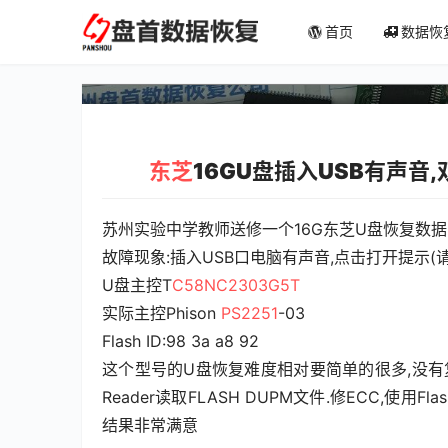
东芝16GU盘插入USB有
首页
数据恢
入驱动器”
东芝
16GU盘插入USB有声音
苏州实验中学教师送修一个16G东芝U盘恢复数据
故障现象:插入USB口电脑有声音,点击打开提示(
U盘主控T
C58NC2303G5T
实际主控Phison 
PS2251
-03
Flash ID:98 3a a8 92
这个型号的U盘恢复难度相对要简单的很多,没有复
Reader读取FLASH DUPM文件.修ECC,使用
结果非常满意