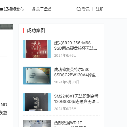
插
短视频发布
关于盘首
登录
注册
成功案例
建兴S920 256-M6S
SSD固态硬盘损坏无法读
取数据恢复完成
2024年6月6日
成功修复英特尔530
SSDSC2BW120A4掉盘
无法识别开机卡LOGO界
2024年5月30日
面无法读取数据完美恢复
成功
SM2246XT无法识别杂牌
120GSSD固态硬盘无法读
D 
取数据信管飞进销存数据
2024年6月6日
据恢复
库完美恢复
西部数据WD 1T