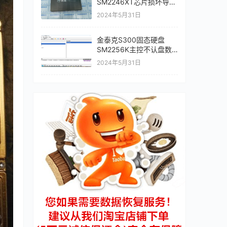
SM2246XT芯片损坏导致
SSD固态硬盘无法识别数
2024年5月31日
据恢复成功
金泰克S300固态硬盘
SM2256K主控不认盘数
据恢复成功
2024年5月31日