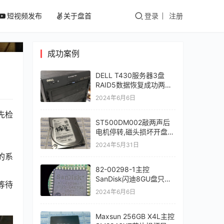
短视频发布
关于盘首
登录
注册
成功案例
DELL T430服务器3盘
RAID5数据恢复成功两块
硬盘掉线导致服务器宕机
2024年6月6日
先检
ST500DM002敲两声后
电机停转,磁头损坏开盘数
据恢复成功
2024年5月31日
的系
82-00298-1主控
SanDisk闪迪8GU盘只认
等待
64M容量打开提示需要程
2024年6月6日
式化读取芯片恢复成功
Maxsun 256GB X4L主控