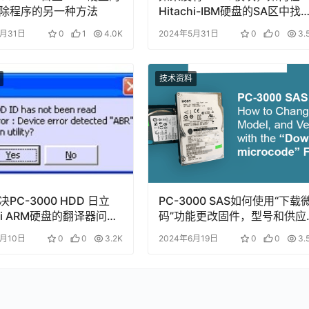
除程序的另一种方法
Hitachi-IBM硬盘的SA区中找
原始的NV-RAM文件
5月31日
0
1
4.0K
2024年5月31日
0
0
3.
技术资料
PC-3000 HDD 日立
PC-3000 SAS如何使用“下载
chi ARM硬盘的翻译器问题
码”功能更改固件，型号和供应
ID问题
商
6月10日
0
0
3.2K
2024年6月19日
0
0
3.