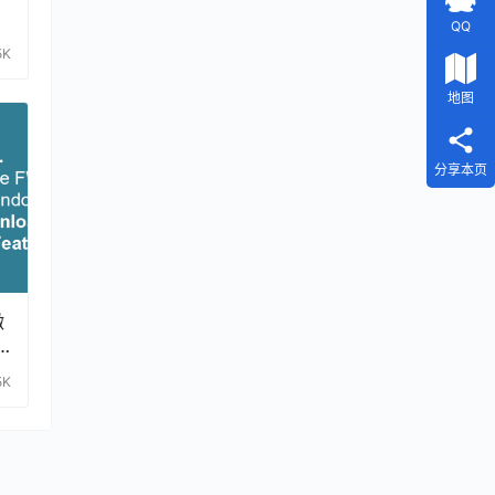
到
QQ
5K
地图
分享本页
微
5K