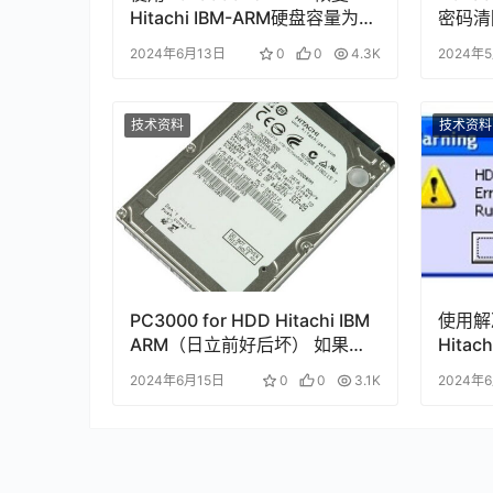
Hitachi IBM-ARM硬盘容量为
密码清
MB (2)的数据
2024年6月13日
0
0
4.3K
2024年
技术资料
技术资料
PC3000 for HDD Hitachi IBM
使用解决
ARM（日立前好后坏） 如果翻
Hita
译器损坏 如何获得完整的用户
和硬盘
2024年6月15日
0
0
3.1K
2024年
区域访问权限