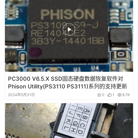
技
术
资
料
设
登录
注册
备
展
示
PC3000 V6.5.X SSD固态硬盘数据恢复软件对
Phison Utility(PS3110 PS3111)系列的支持更新
2024年5月31日
0
1
8.7K
常
见
问
题