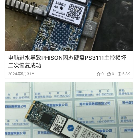
短
视
频
发
布
电脑进水导致PHISON固态硬盘PS3111主控损坏
二次恢复成功
关
于
2024年5月31日
0
0
5.8K
盘
首