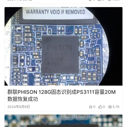
首
页
数
据
恢
复
群联PHISON 128G固态识别成PS3111容量20M
成
数据恢复成功
功
案
2024年6月6日
0
0
5.7K
例