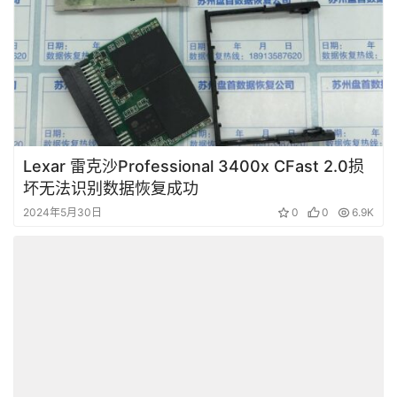
短
视
频
发
布
Lexar 雷克沙Professional 3400x CFast 2.0损
坏无法识别数据恢复成功
关
于
2024年5月30日
0
0
6.9K
盘
首