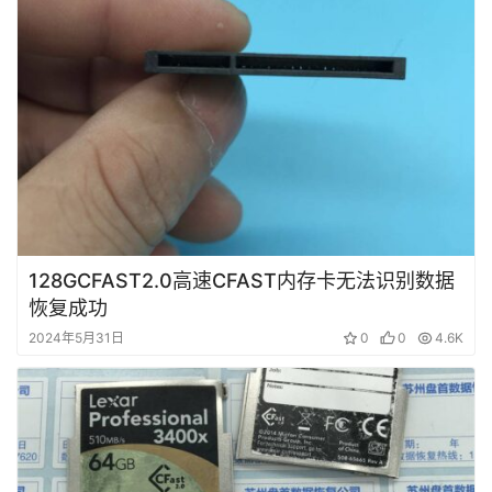
技
术
资
料
设
登录
注册
备
展
示
128GCFAST2.0高速CFAST内存卡无法识别数据
恢复成功
2024年5月31日
0
0
4.6K
常
见
问
题