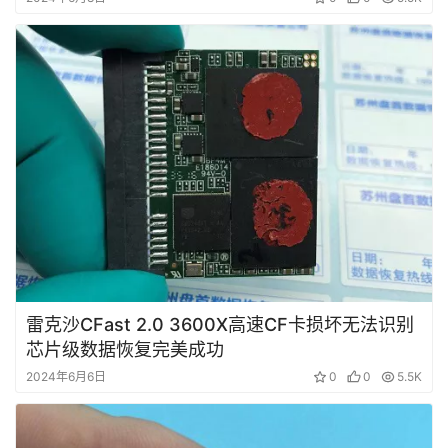
首
页
数
据
恢
复
雷克沙CFast 2.0 3600X高速CF卡损坏无法识别
成
芯片级数据恢复完美成功
功
案
2024年6月6日
0
0
5.5K
例