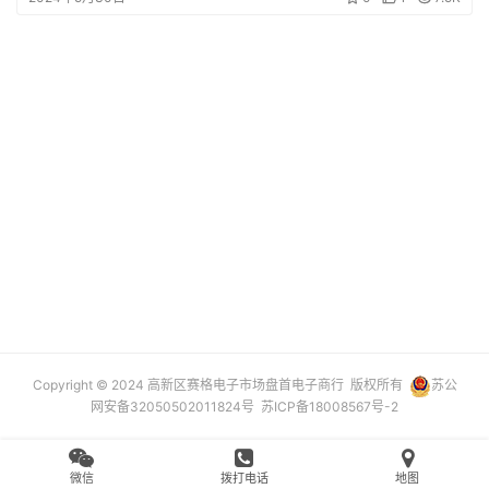
设
登录
注册
备
展
示
常
见
问
题
短
视
Copyright © 2024 高新区赛格电子市场盘首电子商行 版权所有
苏公
频
网安备32050502011824号
苏ICP备18008567号-2
发
布
微信
拨打电话
地图