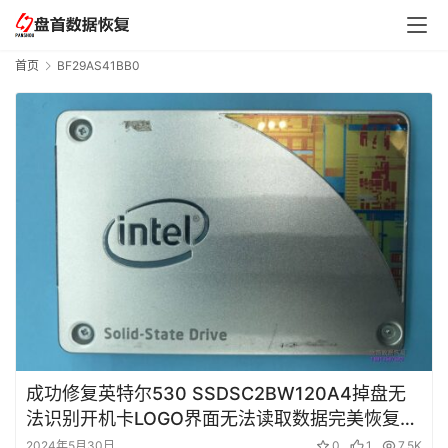
数
据
恢
首页
BF29AS41BB0
复
成
功
案
例
技
术
资
料
成功修复英特尔530 SSDSC2BW120A4掉盘无
法识别开机卡LOGO界面无法读取数据完美恢复成
功
2024年5月30日
0
1
7.5K