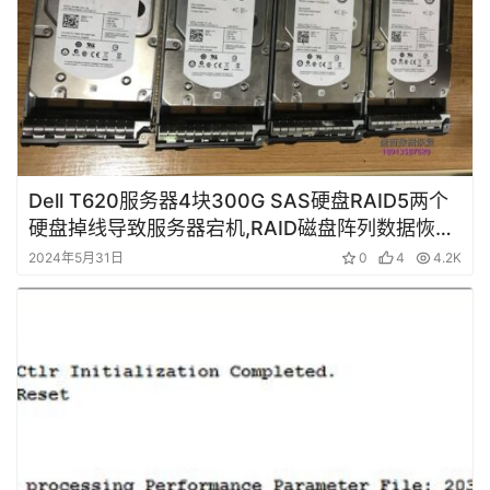
Dell T620服务器4块300G SAS硬盘RAID5两个
硬盘掉线导致服务器宕机,RAID磁盘阵列数据恢复
成功
2024年5月31日
0
4
4.2K