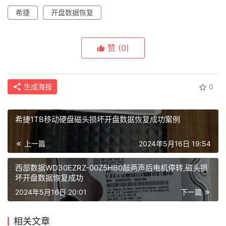
首
希捷
开盘数据恢复
页
赞
(0)
数
据
恢
生成海报
0
复
希捷1TB移动硬盘磁头损坏开盘数据恢复成功案例
成
功
上一篇
2024年5月16日 19:54
案
例
西部数据WD30EZRZ-00Z5HB0敲两声后电机停转,磁头损
坏开盘数据恢复成功
2024年5月16日 20:01
下一篇
技
术
相关文章