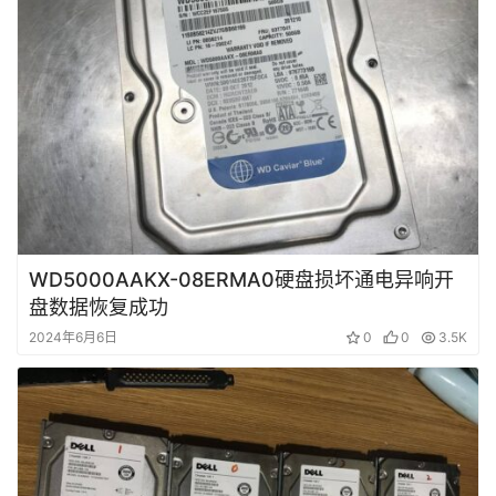
频
发
布
关
于
盘
首
WD5000AAKX-08ERMA0硬盘损坏通电异响开
盘数据恢复成功
2024年6月6日
0
0
3.5K