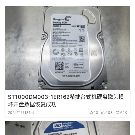
资
料
设
登录
注册
备
展
示
常
见
问
ST1000DM003-1ER162希捷台式机硬盘磁头损
题
坏开盘数据恢复成功
2024年5月31日
10
108
6.1K
短
视