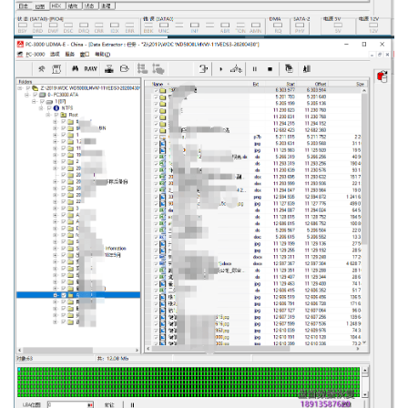
技
术
资
料
设
登录
注册
备
展
示
常
见
问
题