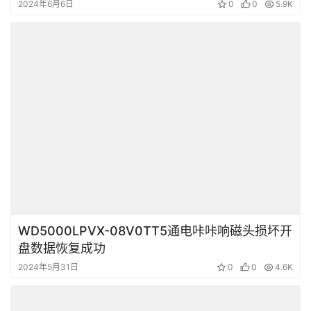
WD5000AAKX电源插反导致硬盘烧坏,电路板明
显烧坏 拆开硬盘盘体后发现硬盘里面的磁头也烧
成焦炭了
2024年6月6日
0
0
5.9K