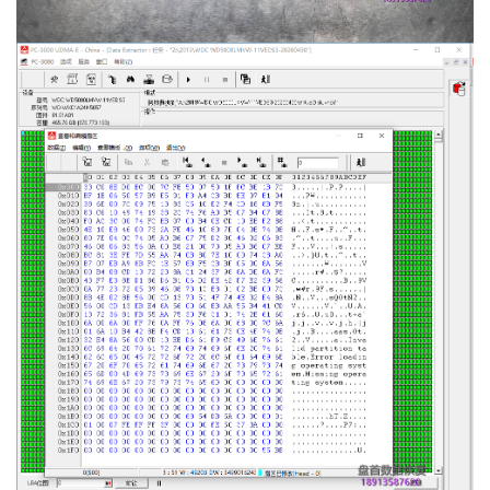
首
页
数
据
恢
复
成
功
案
例