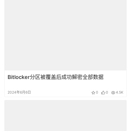
WD5000LPVX-08V0TT5通电咔咔响磁头损坏开
盘数据恢复成功
2024年5月31日
0
0
4.6K
Bitlocker分区被覆盖后成功解密全部数据