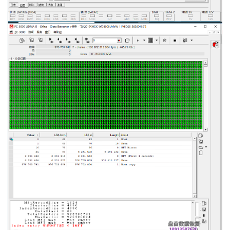
短
视
频
发
布
关
于
盘
首