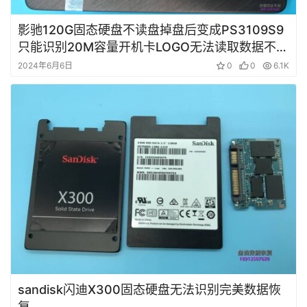
影驰120G固态硬盘不读盘掉盘后变成PS3109S9
只能识别20M容量开机卡LOGO无法读取数据不读
盘
2024年6月6日
0
0
6.1K
sandisk闪迪X300固态硬盘无法识别完美数据恢
复