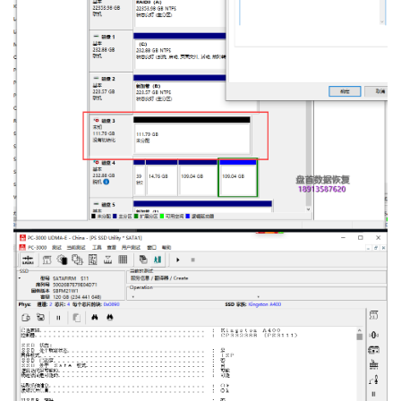
数
据
恢
复
成
功
案
例
技
术
资
料