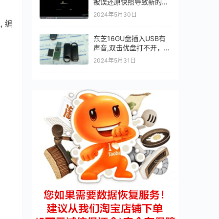
被误还原快照导致新的数
据丢失的问题
2024年5月30日
 编
东芝16GU盘插入USB有
声音,双击优盘打不开，提
示“请将磁盘插入驱动器”
2024年5月31日