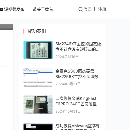
短视频发布
关于盘首
登录
注册
成功案例
SM2246XT主控的固态硬
盘不认盘没有短接点的
SSD固态硬盘二次数据恢
2024年6月6日
复成功
金泰克S300固态硬盘
。
SM2256K主控不认盘数
据恢复成功
2024年5月31日
二次恢复金速KingFast
F6PRO 240G固态硬盘二
次恢复SM2256K主控数
2024年5月31日
据恢复成功
成功恢复VMware虚拟机