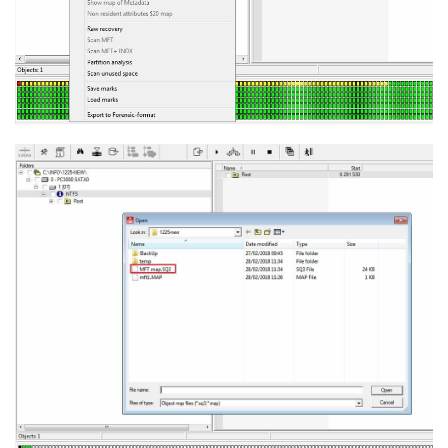
数
据
恢
复
成
功
案
例
技
术
资
料