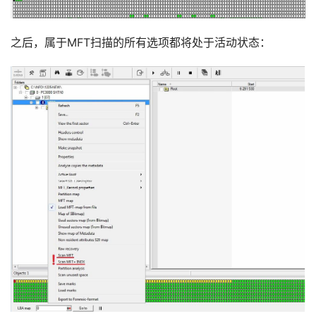
之后，属于MFT扫描的所有选项都将处于活动状态：
设
登录
注册
备
展
示
常
见
问
题
短
视
频
发