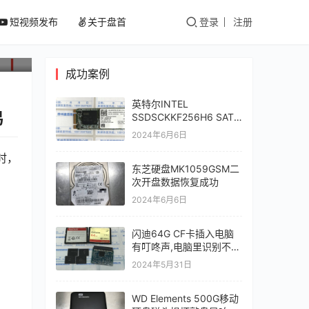
-
短视频发布
关于盘首
登录
注册
成功案例
英特尔INTEL
易
SSDSCKKF256H6 SATA
256GB固态硬盘掉盘无法
2024年6月6日
识别开机卡LOGO界面数
据恢复成功
时，
东芝硬盘MK1059GSM二
次开盘数据恢复成功
2024年6月6日
闪迪64G CF卡插入电脑
有叮咚声,电脑里识别不出
来,经过FLASH芯片级数
2024年5月31日
据恢复成功
WD Elements 500G移动