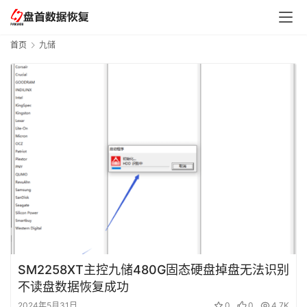
数
据
恢
首页
九储
复
成
功
案
例
技
术
资
料
SM2258XT主控九储480G固态硬盘掉盘无法识别
不读盘数据恢复成功
2024年5月31日
0
0
4.7K