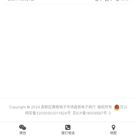
设
登录
注册
备
展
示
常
见
问
题
短
视
Copyright © 2024 高新区赛格电子市场盘首电子商行 版权所有
苏公
频
网安备32050502011824号
苏ICP备18008567号-2
发
布
微信
拨打电话
地图