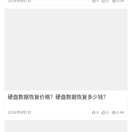
生成海报
0
雷克沙SD卡Lexar 633x存储卡无法识别数据恢复成功
上一篇
2024年5月31日 14:47
二次成功恢复英特尔SSDSCKKF240H6L固态硬盘无法识
别主控为SMI N00K25.00(SM2258G)数据恢复成功
2024年5月31日 14:49
下一篇
相关文章