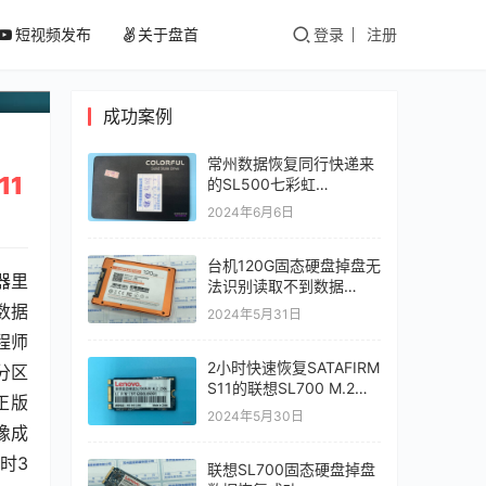
短视频发布
关于盘首
登录
注册
成功案例
常州数据恢复同行快递来
11
的SL500七彩虹
COLORFUL 固态硬盘
2024年6月6日
SM2258XT硬盘通电无法
识别数据恢复成功
台机120G固态硬盘掉盘无
器里
法识别读取不到数据
SM2258XT主控数据恢复
数据
2024年5月31日
成功
程师
2小时快速恢复SATAFIRM
分区
S11的联想SL700 M.2固
正版
态硬盘固件损坏掉盘无法
2024年5月30日
读取
像成
时3
联想SL700固态硬盘掉盘