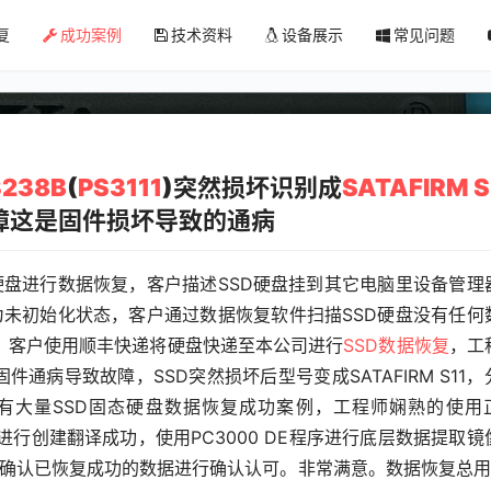
CP33238B(PS3111)突然损坏识别
复
成功案例
技术资料
设备展示
常见问题
功修复故障这是固件损坏导致的通病
3238B
(
PS3111
)突然损坏识别成
SATAFIRM S
障这是固件损坏导致的通病
固态硬盘进行数据恢复，客户描述SSD硬盘挂到其它电脑里设备管理
显示为未初始化状态，客户通过数据恢复软件扫描SSD硬盘没有任何
，客户使用顺丰快递将硬盘快递至本公司进行
SSD数据恢复
，工
固件通病导致故障，SSD突然损坏后型号变成SATAFIRM S11，
有大量SSD固态硬盘数据恢复成功案例，工程师娴熟的使用
进行创建翻译成功，使用PC3000 DE程序进行底层数据提取镜
制确认已恢复成功的数据进行确认认可。非常满意。数据恢复总用