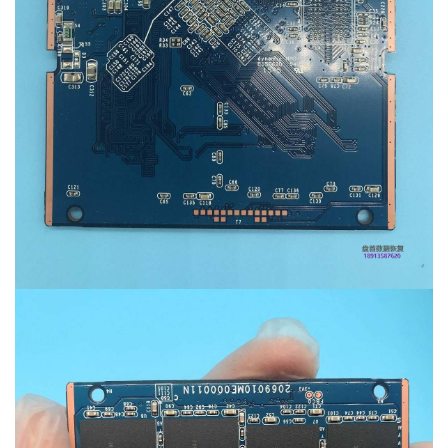
设
登录
注册
备
展
示
常
见
问
题
短
视
频
发
布