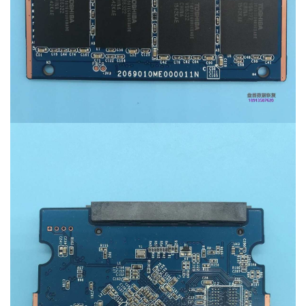
数
据
恢
复
成
功
案
例
技
术
资
料