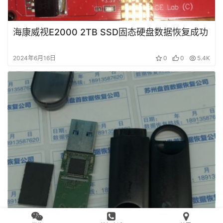
海康威视E2000 2TB SSD固态硬盘数据恢复成功
2024年6月16日
0
0
5.4K
东芝16GU盘插入USB有声音,双击优盘打不开，提