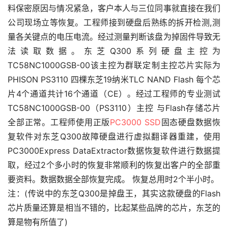
料保密原因与情况紧急，客户本人与三位同事就直接在我们
公司现场立等恢复。工程师接到硬盘后熟练的拆开检测,测
量各关键点的电压电流。经过测量判断该盘为掉固件导致无
法读取数据。东芝Q300系列硬盘主控为
TC58NC1000GSB-00该主控为群联定制主控芯片实际为
PHISON PS3110 四棵东芝19纳米TLC NAND Flash 每个芯
片4个通道共计16个通道（CE）。经过工程师的专业测试
TC58NC1000GSB-00（PS3110）主控 与Flash存储芯片
全部正常。工程师使用正版
PC3000 SSD
固态硬盘数据恢
复软件对东芝Q300故障硬盘进行虚拟翻译器重建，使用
PC3000Express DataExtractor数据恢复软件进行数据提
取，经过2个多小时的恢复非常顺利的恢复出客户的全部重
要资料。数据数据全部恢复完成。 恢复总用时2个半小时。
注：(传说中的东芝Q300是掉盘王，其实这款硬盘的Flash
芯片质量还算是相当不错的，比起某些品牌的芯片，东芝的
算是物有所值了)