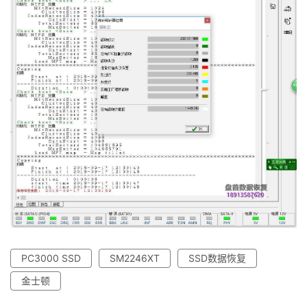
见
问
题
短
视
频
发
布
关
于
盘
PC3000 SSD
SM2246XT
SSD数据恢复
首
金士顿