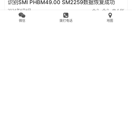
识别SMI PHBM49.00 SM2259数据恢复成功
2024年6月6日
0
0
4.6K
微信
拨打电话
地图
二次恢复德乐SSD主控MS2258XT能扫描全绿不
能读扇区故障
2024年6月6日
0
0
4.7K