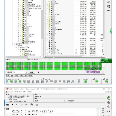
功
案
例
技
术
资
料
设
登录
注册
备
展
示
常