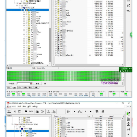
首
页
数
据
恢
复
成