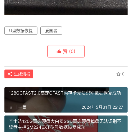
首
页
U盘数据恢复
爱国者
数
据
赞
(0)
恢
复
生成海报
0
成
128GCFAST2.0高速CFAST内存卡无法识别数据恢复成功
功
案
上一篇
2024年5月31日 22:27
例
辛士达120G固态硬盘大白鲨SSD固态硬盘掉盘无法识别不
读盘主控SM2246XT型号数据恢复成功