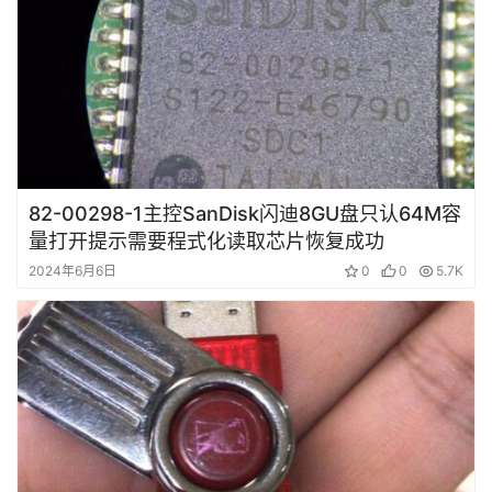
82-00298-1主控SanDisk闪迪8GU盘只认64M容
量打开提示需要程式化读取芯片恢复成功
2024年6月6日
0
0
5.7K