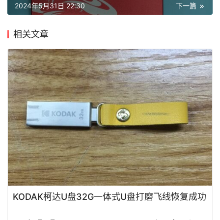
技
2024年5月31日 22:30
下一篇
术
资
相关文章
料
设
登录
注册
备
展
示
常
见
问
题
KODAK柯达U盘32G一体式U盘打磨飞线恢复成功