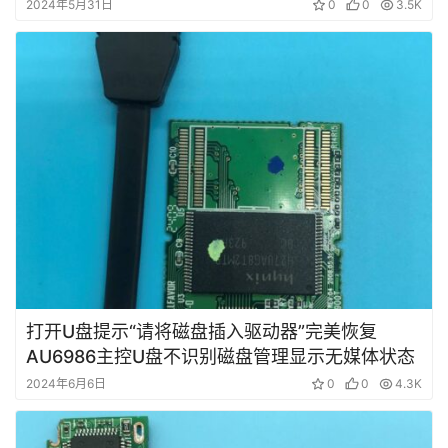
短
2024年5月31日
0
0
3.5K
视
频
发
布
关
于
盘
首
打开U盘提示“请将磁盘插入驱动器”完美恢复
AU6986主控U盘不识别磁盘管理显示无媒体状态
2024年6月6日
0
0
4.3K