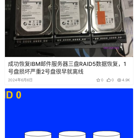
发
布
关
于
盘
首
成功恢复IBM邮件服务器三盘RAID5数据恢复，1
号盘损坏严重2号盘很早就离线
2024年6月6日
0
0
4.9K