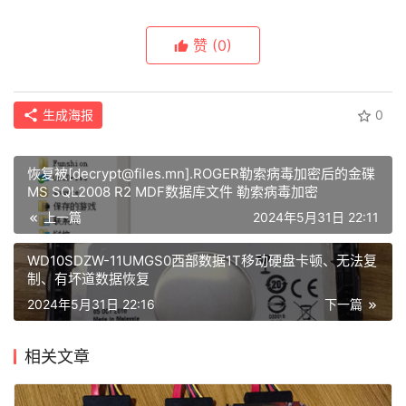
页
赞
(0)
数
据
生成海报
0
恢
复
恢复被[decrypt@files.mn].ROGER勒索病毒加密后的金碟
MS SQL2008 R2 MDF数据库文件 勒索病毒加密
成
上一篇
2024年5月31日 22:11
功
案
WD10SDZW-11UMGS0西部数据1T移动硬盘卡顿、无法复
例
制、有坏道数据恢复
2024年5月31日 22:16
下一篇
技
相关文章
术
资