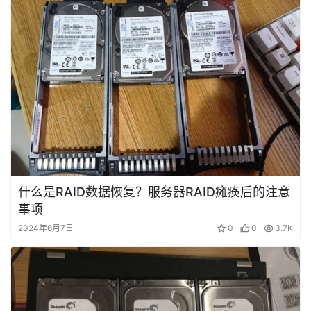
料
设
登录
注册
备
展
示
常
见
什么是RAID数据恢复？服务器RAID瘫痪后的注意
问
事项
题
2024年6月7日
0
0
3.7K
短
视
频