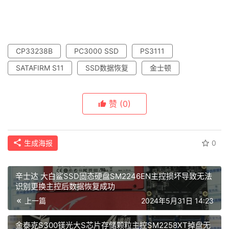
示
常
CP33238B
PC3000 SSD
PS3111
见
SATAFIRM S11
SSD数据恢复
金士顿
问
题
赞
(0)
短
视
生成海报
0
频
发
布
辛士达 大白鲨SSD固态硬盘SM2246EN主控损坏导致无法
识别更换主控后数据恢复成功
上一篇
2024年5月31日 14:23
关
金泰克S300镁光大S芯片存储颗粒主控SM2258XT掉盘无
于