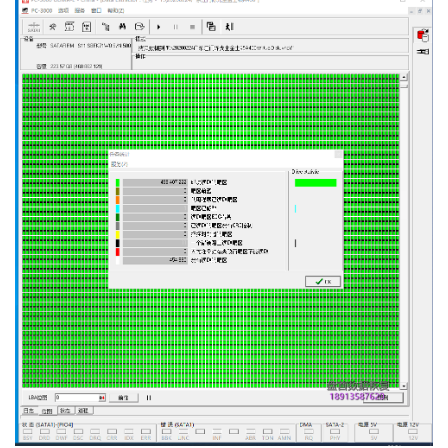
复
成
功
案
例
技
术
资
料
设
登录
注册
备
展