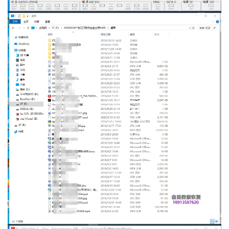
首
页
数
据
恢