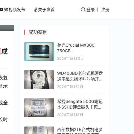
容
短视频发布
关于盘首
登录
注册
成功案例
美光Crucial MX300
复
成
750GB
CT750MX300SSD1固态
2024年5月30日
硬盘误操作导致Outlook
邮件PST文件丢失恢复成
WD400BD老台式机硬盘
功
恢复
通电磁头损坏咔咔响开盘
数据恢复成功
显示
2024年5月31日
希捷Seagate 500G笔记
成全
本SSHD硬盘磁头卡死盘
片导致电机无法启转开盘
2024年6月13日
数据恢复成功
长时
西部数据2TB台式机电脑