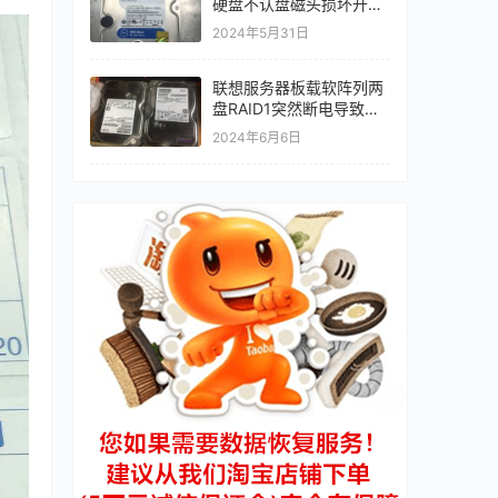
硬盘不认盘磁头损坏开盘
恢复
2024年5月31日
联想服务器板载软阵列两
盘RAID1突然断电导致硬
盘损坏手工修复系统文件
2024年6月6日
后正常开机