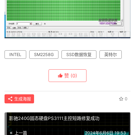
关
于
盘
首
INTEL
SM2258G
SSD数据恢复
英特尔
赞
(0)
生成海报
0
影驰240G固态硬盘PS3111主控短路修复成功
上一篇
2024年6月6日 19:53