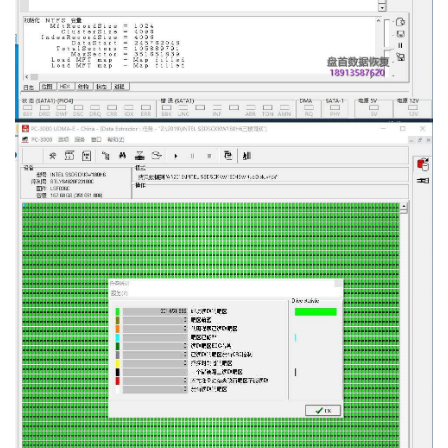
设
登录
注册
备
展
示
常
见
问
题
短
视
频
发
布