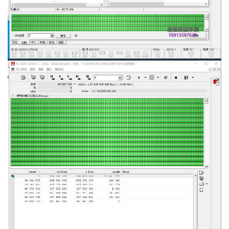
数
据
恢
复
成
功
案
例
技
术
资
料