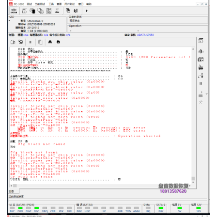
视
频
发
布
关
于
盘
首