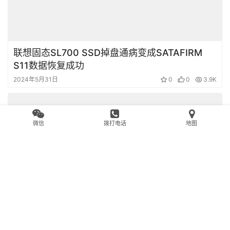
影驰120G固态硬盘不读盘掉盘后变成PS3109S9
只能识别20M容量开机卡LOGO无法读取数据不读
盘
2024年6月6日
0
0
6.1K
微信
拨打电话
地图