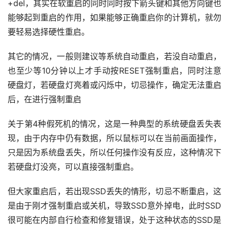
+del，其实在软重启的同时同时按下箭头键和其他方向键也
能够起到重启的作用，如果能够正确重启你的计算机，就勿
要轻易选择硬性重启。
成
功
其它的情况，一般则建议等系统自动重启，若没自动重启，
案
例
也至少等10分钟以上才手动按RESET强制重启，同时注意
硬盘灯，若硬盘灯亮着或闪烁中，切忌操作，确定无法重启
后，在进行强制重启
技
术
关于第4种假死机的情况，这是一种典型的系统硬盘丢失表
资
现，由于内存中仍有数据，所以鼠标可以在当前画面操作，
料
只是因为系统盘丢失，所以任何操作没有反应，这种情况下
若硬盘灯没亮，可以直接强制重启。
设
登录
注册
但大家重启后，若出现SSD丢失的情形，切忌不断重启，这
备
是由于刚才强制重启或关机，导致SSD意外掉电，此时SSD
展
很可能在内部自行检查和修复错误，处于这种状态的SSD是
示