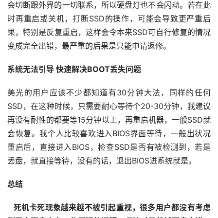
会切断跟外界的一切联系，所以硬盘灯也不会闪动。若在此
时再重启或关机，打断SSD的操作，可能会导致更严重后
果，特别是反复重启，这样会令本来SSD可自行修复的情况
常
见
变成完全出错，最严重的后果是只能申请返修。
问
题
系统无法引导 快速解决BOOT丢失问题
美光的用户应该不少都知道有30分钟大法，同样的任何
SSD，在这种时候，只需要耐心等待个20-30分钟，我建议
短
视
再没有耐性的都要等15分钟以上，再重启机器，一般SSD就
频
会恢复。我个人比较喜欢进入BIOS界面等待，一般出状况
发
重启后，直接进入BIOS，检查SSD是否有被检测到，若是
布
丢盘，就直接等待，没有的话，退出BIOS进系统就是。
总结
关
于
   死机卡死现象越来越不被引起重视，很多用户都没有考虑
盘