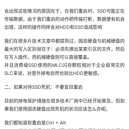
会出现这些情况的原因在于，在我们重启时，SSD可能正在
传输数据，由于我们重启的动作把传输打断，数据便有机会
出错，这样的操作同样会对HDD和SSD造成影响
我们在很多片技术文章中都提到过，固态硬盘与机械硬盘的
最大的写入区别就在于：必须先擦出某索引区的文件，然后
在写入操作，而机械硬盘则可以直接覆盖。
并且消费级SSD使用的MLC闪存颗粒相对于企业级常见的
SLC来说，对意外掉电自然也就比HDD更敏感。
首
页
二、如果对待SSD死机：不要盲目重启
目前的掉电保护措施在很多技术厂商中已经开始普及，但如
数
果我们使用固态硬盘出现死机的状况应该怎么办呢。
据
恢
我们都知道软重启是Ctrl + Alt
复