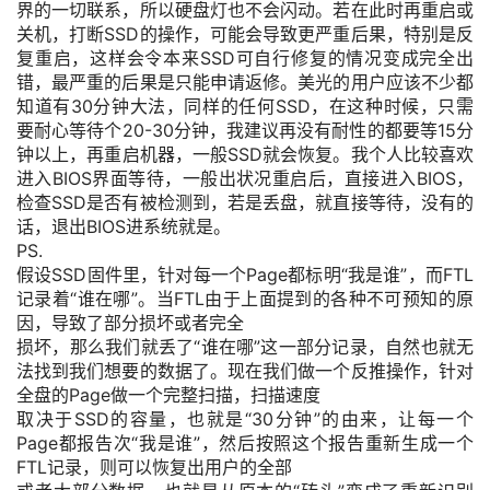
界的一切联系，所以硬盘灯也不会闪动。若在此时再重启或
关机，打断SSD的操作，可能会导致更严重后果，特别是反
复重启，这样会令本来SSD可自行修复的情况变成完全出
错，最严重的后果是只能申请返修。美光的用户应该不少都
知道有30分钟大法，同样的任何SSD，在这种时候，只需
要耐心等待个20-30分钟，我建议再没有耐性的都要等15分
钟以上，再重启机器，一般SSD就会恢复。我个人比较喜欢
进入BIOS界面等待，一般出状况重启后，直接进入BIOS，
检查SSD是否有被检测到，若是丢盘，就直接等待，没有的
话，退出BIOS进系统就是。
PS.
假设SSD固件里，针对每一个Page都标明“我是谁”，而FTL
记录着“谁在哪”。当FTL由于上面提到的各种不可预知的原
因，导致了部分损坏或者完全
损坏，那么我们就丢了“谁在哪”这一部分记录，自然也就无
法找到我们想要的数据了。现在我们做一个反推操作，针对
全盘的Page做一个完整扫描，扫描速度
取决于SSD的容量，也就是“30分钟”的由来，让每一个
Page都报告次“我是谁”，然后按照这个报告重新生成一个
FTL记录，则可以恢复出用户的全部