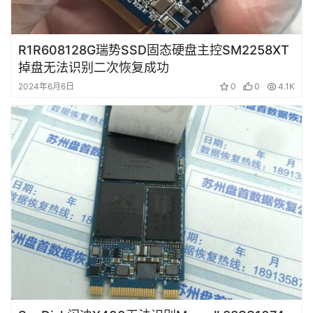
R1R608128G瑞势SSD固态硬盘主控SM2258XT
掉盘无法识别二次恢复成功
2024年6月6日
0
0
4.1K