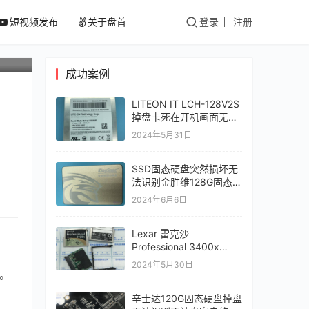
短视频发布
关于盘首
登录
注册
成功案例
LITEON IT LCH-128V2S
掉盘卡死在开机画面无法
识别到固态硬盘数据恢复
2024年5月31日
成功
SSD固态硬盘突然损坏无
法识别金胜维128G固态硬
盘initio主控INIC-5081实
2024年6月6日
际为PS3111数据完美恢复
Lexar 雷克沙
Professional 3400x
CFast 2.0损坏无法识别
2024年5月30日
数据恢复成功
列。
辛士达120G固态硬盘掉盘