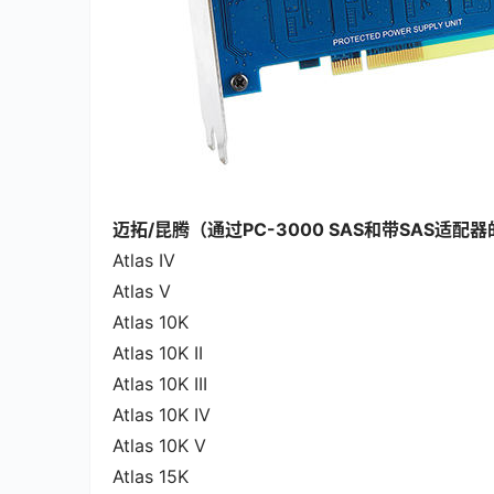
迈拓/昆腾（通过PC-3000 SAS和带SAS适配器的
Atlas IV
Atlas V
Atlas 10K
Atlas 10K II
Atlas 10K III
Atlas 10K IV
Atlas 10K V
Atlas 15K