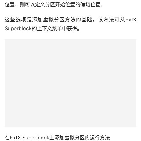
页
位置，则可以定义分区开始位置的确切位置。
这些选项是添加虚拟分区方法的基础，该方法可从ExtX 
数
Superblock的上下文菜单中获得。
据
恢
复
成
功
案
例
技
术
资
在ExtX Superblock上添加虚拟分区的运行方法