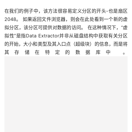
料
在我们的例子中，该方法很容易定义分区的开头-也是扇区
2048。 如果返回文件浏览器，则会在此处看到一个新的虚
设
拟分区，该分区可提供对数据的访问。 在这种情况下，“虚
登录
注册
备
拟性”是指Data Extractor并非从磁盘结构中获取有关分区
展
的开始，大小和类型及其入口点（超级块）的信息，而是将
示
其存储在特定的数据库中 。
常
见
问
题
短
视
频