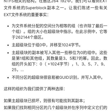
NTFS相关的结构。在扇区264 192中，我们可以看到EXT
文件系统的Superblock副本之一。让我们陈述一些有关
EXT文件系统的重要事实：
为文件系统分配的空间分为相等的组（也许除了最后一
个组）。组的大小在超级块中指示。在此示例中，它等
于262144个扇区。
主超级块位于组0中，并移至1024字节。
主超级块的副本被写入其他一些移位为0的组中。这些
是第1组和其他组，其数量是3、5和7的幂。因此，数
组的开头如下：0（ +1024字节），1、3、5、7、9、
25，…
不同分区的超级块很容易被GUID识别，并写入其中。
这样的组织为我们提供了两种选择：
如果主超级块已损坏，则很有可能找到其副本；
首
如果我们找到相同分区的几个超级块并在序列中定义它们的