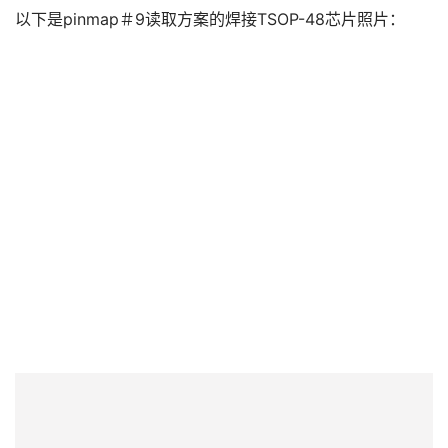
常
以下是pinmap＃9读取方案的焊接TSOP-48芯片照片：
见
问
题
短
视
频
发
布
关
于
盘
首