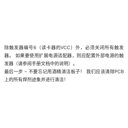
除触发器编号6（读卡器的VCC）外，必须关闭所有触发
器。 如果要使用扩展电源适配器，则应配置外部电源的触
首
页
发器（请参阅手册文档中的说明）。
最后一步 – 不要忘记用酒精清洁板子！ 我们应该清除PCB
上的所有焊剂迹象并进行清洁！
数
据
恢
复