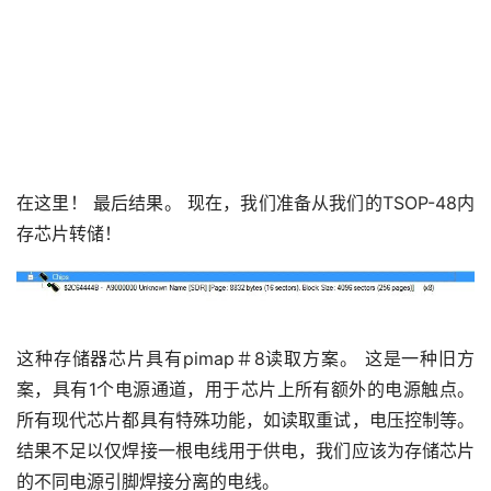
成
功
案
例
技
术
在这里！ 最后结果。 现在，我们准备从我们的TSOP-48内
资
存芯片转储！
料
设
登录
注册
备
这种存储器芯片具有pimap＃8读取方案。 这是一种旧方
展
案，具有1个电源通道，用于芯片上所有额外的电源触点。 
示
所有现代芯片都具有特殊功能，如读取重试，电压控制等。 
结果不足以仅焊接一根电线用于供电，我们应该为存储芯片
的不同电源引脚焊接分离的电线。