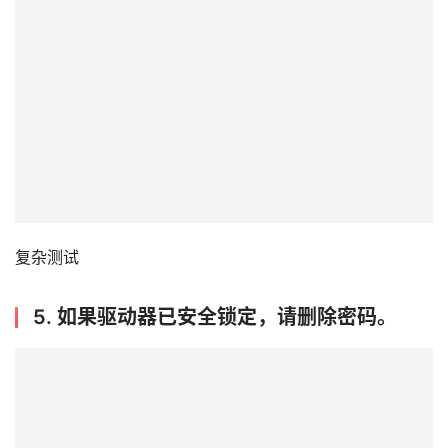
复杂测试
5.
如果驱动器已安全锁定，请删除密码。
首
页
数
据
恢
复