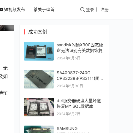
短视频发布
关于盘首
登录
注册
成功案例
sandisk闪迪X300固态硬
盘无法识别完美数据恢复
2024年6月5日
，无
SA400S37-240G
及如
CP33238B(PS3111)固件
门掉盘通病数据恢复
2024年5月30日
持忙
dell服务器硬盘大量坏道
恢复MY SQL数据库
2024年6月7日
SAMSUNG