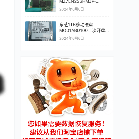
MZ7LN256HMJP-
000L7三星PM871a不读
2024年6月6日
盘SSD无法识别数据恢复
成功
东芝1TB移动硬盘
MQ01ABD100二次开盘
数据恢复成功
2024年6月6日