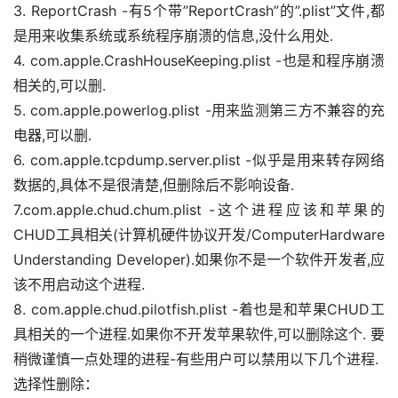
3. ReportCrash -有5个带”ReportCrash”的”.plist”文件,都
设
登录
注册
是用来收集系统或系统程序崩溃的信息,没什么用处.
备
4. com.apple.CrashHouseKeeping.plist -也是和程序崩溃
展
相关的,可以删.
示
5. com.apple.powerlog.plist -用来监测第三方不兼容的充
电器,可以删.
6. com.apple.tcpdump.server.plist -似乎是用来转存网络
常
见
数据的,具体不是很清楚,但删除后不影响设备.
问
7.com.apple.chud.chum.plist -这个进程应该和苹果的
题
CHUD工具相关(计算机硬件协议开发/ComputerHardware 
Understanding Developer).如果你不是一个软件开发者,应
该不用启动这个进程.
短
8. com.apple.chud.pilotfish.plist -着也是和苹果CHUD工
视
具相关的一个进程.如果你不开发苹果软件,可以删除这个. 要
频
稍微谨慎一点处理的进程-有些用户可以禁用以下几个进程.
发
布
选择性删除：