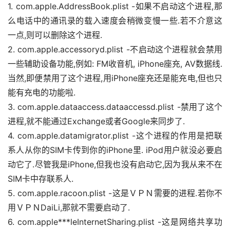
1. com.apple.AddressBook.plist -如果不启动这个进程,那
么电话中的通讯录的载入速度会稍微变慢一些.若不介意这
关
一点,则可以删除这个进程.
于
2. com.apple.accessoryd.plist -不启动这个进程就会禁用
盘
一些辅助设备功能,例如: FM收音机, iPhone座充, AV数据线.
首
当然,即便禁用了这个进程,用iPhone座充还是能充电,但也只
能有充电的功能啦.
3. com.apple.dataaccess.dataaccessd.plist -禁用了这个
进程,就不能通过Exchange或者Google来同步了.
4. com.apple.datamigrator.plist -这个进程的作用是把联
系人从你的SIM卡传到你的iPhone里. iPod用户就没必要启
动它了.尽管我是iPhone,但我也没有启动它,因为我从来不在
SIM卡中存联系人.
5. com.apple.racoon.plist -这是ＶＰＮ需要的进程.若你不
用ＶＰＮDaiLi,那就不需要启动了.
6. com.apple***leInternetSharing.plist -这是网络共享功