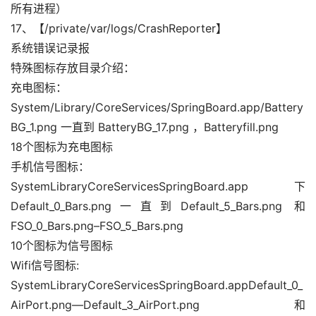
所有进程）
17、【/private/var/logs/CrashReporter】
系统错误记录报
特殊图标存放目录介绍：
充电图标：
System/Library/CoreServices/SpringBoard.app/Battery
BG_1.png 一直到 BatteryBG_17.png ，Batteryfill.png
18个图标为充电图标
手机信号图标：
SystemLibraryCoreServicesSpringBoard.app下
Default_0_Bars.png一直到Default_5_Bars.png 和
FSO_0_Bars.png–FSO_5_Bars.png
10个图标为信号图标
Wifi信号图标:
SystemLibraryCoreServicesSpringBoard.appDefault_0_
AirPort.png—Default_3_AirPort.png和