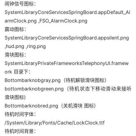
闹钟信号图标：
SystemLibraryCoreServicesSpringBoard.appDefault_Al
armClock.png ,FSO_AlarmClock.png
震动图标：
SystemLibraryCoreServicesSpringBoard.appsilent.png 
,hud.png ,ring.png
滑块图标：
SystemLibraryPrivateFrameworksTelephonyUI.framew
ork 目录下：
Bottombarknobgray.png（待机解锁滑块图标）
bottombarknobgreen.png（待机状态下移动滑动来接听 
滑块图标)
Bottombarknobred.png（关机滑块 图标）
待机时间字体：
/System/Library/Fonts/Cache/LockClock.ttf
待机时间背景：