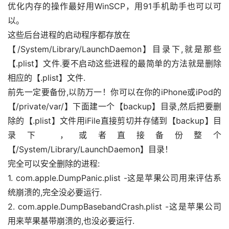
优化内存的操作最好用WinSCP，用91手机助手也可以可
数
以。
据
这些后台进程的启动程序都存放在
恢
【/System/Library/LaunchDaemon】目录下,就是那些
复
【.plist】文件.要不启动这些进程的最简单的方法就是删除
相应的【.plist】文件.
成
前先一定要备份,以防万一！你可以在你的iPhone或iPod的
功
【/private/var/】下面建一个【backup】目录,然后把要删
案
除的【.plist】文件用iFile直接剪切并存储到【backup】目
例
录下 ，或者直接备份整个
【/System/Library/LaunchDaemon】目录！
完全可以安全删除的进程:
技
1. com.apple.DumpPanic.plist -这是苹果公司用来评估系
术
统崩溃的,完全没必要运行.
资
料
2. com.apple.DumpBasebandCrash.plist -这是苹果公司
用来苹果基带崩溃的,也没必要运行.