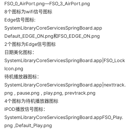
FSO_0_AirPort.png—FSO_3_AirPort.png
8个图标为wifi信号图标
Edge信号图标:
SystemLibraryCoreServicesSpringBoard.app 
Default_EDGE_ON.png和FSO_EDGE_ON.png
2个图标为Edge信号图标
日期美化图标：
SystemLibraryCoreServicesSpringBoard.app|FSO_Lock
Icon.png
待机播放器图标：
SystemLibraryCoreServicesSpringBoard.app|nexttrack.
png , pause.png , play.png, prevtrack.png
4个图标为待机播放器图标
IPOD播放信号图标：
SystemLibraryCoreServicesSpringBoard.appFSO_Play.
png ,Default_Play.png