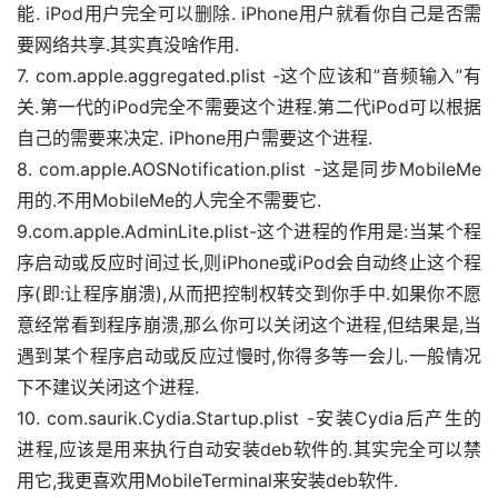
能. iPod用户完全可以删除. iPhone用户就看你自己是否需
要网络共享.其实真没啥作用.
7. com.apple.aggregated.plist -这个应该和”音频输入”有
关.第一代的iPod完全不需要这个进程.第二代iPod可以根据
自己的需要来决定. iPhone用户需要这个进程.
8. com.apple.AOSNotification.plist -这是同步MobileMe
用的.不用MobileMe的人完全不需要它.
9.com.apple.AdminLite.plist-这个进程的作用是:当某个程
序启动或反应时间过长,则iPhone或iPod会自动终止这个程
序(即:让程序崩溃),从而把控制权转交到你手中.如果你不愿
意经常看到程序崩溃,那么你可以关闭这个进程,但结果是,当
遇到某个程序启动或反应过慢时,你得多等一会儿.一般情况
下不建议关闭这个进程.
10. com.saurik.Cydia.Startup.plist -安装Cydia后产生的
进程,应该是用来执行自动安装deb软件的.其实完全可以禁
用它,我更喜欢用MobileTerminal来安装deb软件.