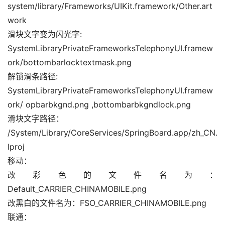
system/library/Frameworks/UIKit.framework/Other.art
work
滑块文字变为闪光字:
SystemLibraryPrivateFrameworksTelephonyUI.framew
ork/bottombarlocktextmask.png
解锁滑条路径:
SystemLibraryPrivateFrameworksTelephonyUI.framew
ork/ opbarbkgnd.png ,bottombarbkgndlock.png
滑块文字路径：
/System/Library/CoreServices/SpringBoard.app/zh_CN.
lproj
移动：
改彩色的文件名为：
Default_CARRIER_CHINAMOBILE.png
改黑白的文件名为：FSO_CARRIER_CHINAMOBILE.png
联通：