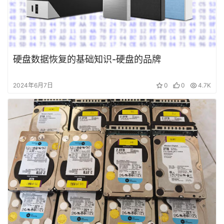
例
技
术
硬盘数据恢复的基础知识-硬盘的品牌
资
料
2024年6月7日
0
0
4.7K
设
登录
注册
备
展
示
常
见
问