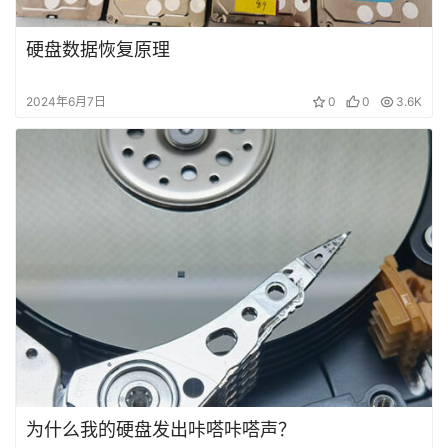
题
硬盘数据恢复原理
短
2024年6月7日
0
0
3.6K
视
频
发
布
关
于
盘
首
为什么我的硬盘发出咔嗒咔嗒声？