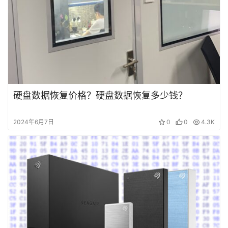
首
页
硬盘数据恢复价格？硬盘数据恢复多少钱？
数
2024年6月7日
0
0
4.3K
据
恢
复
成
功
案